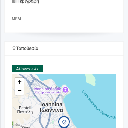
Περιγραφή
ΜΕΛΙ
Τοποθεσία
ΔΕ Ιωαννιτών
+
−