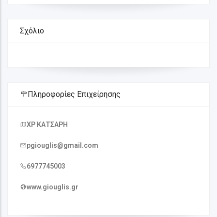
Σχόλιο
Πληροφορίες Επιχείρησης
ΧΡ ΚΑΤΣΑΡΗ
pgiouglis@gmail.com
6977745003
www.giouglis.gr