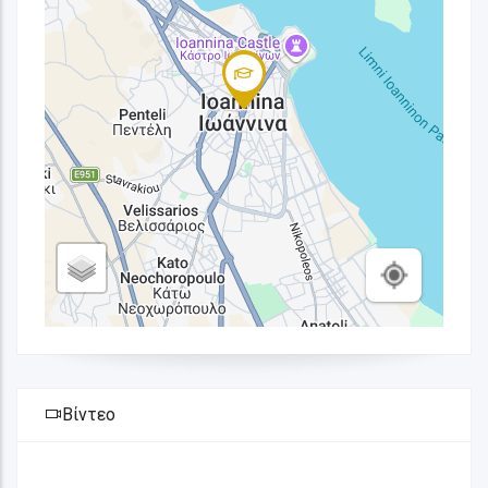
Βίντεο