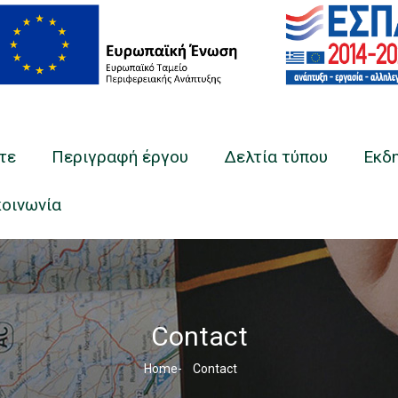
τε
Περιγραφή έργου
Δελτία τύπου
Εκδ
κοινωνία
Contact
Breadcrumb
Home
-
Contact