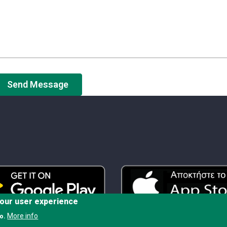
your user experience
More info
o.