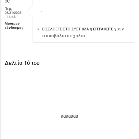
CCI
Πέμ,
.
08/31/2023
- 14:46
.
Μόνιμος
σύνδεσμος
ή
για ν
ΕΙΣΈΛΘΕΤΕ ΣΤΟ ΣΎΣΤΗΜΑ
ΕΓΓΡΑΦΕΊΤΕ
α υποβάλετε σχόλια
Δελτία Τύπου
aaaaaaa