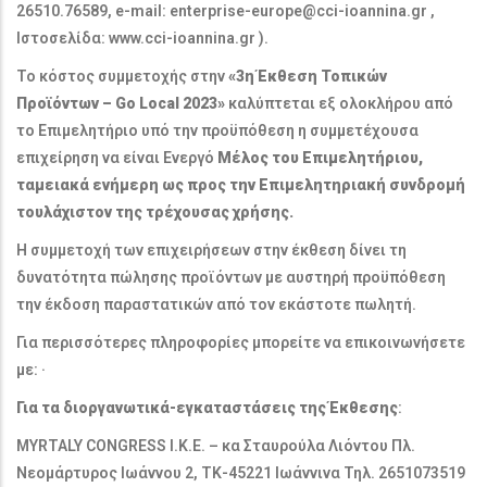
26510.76589, e-mail: enterprise-europe@cci-ioannina.gr ,
Ιστοσελίδα: www.cci-ioannina.gr ).
Το κόστος συμμετοχής στην
«3η Έκθεση Τοπικών
Προϊόντων – Go Local 2023»
καλύπτεται εξ ολοκλήρου από
το Επιμελητήριο υπό την προϋπόθεση η συμμετέχουσα
επιχείρηση να είναι Ενεργό
Μέλος του Επιμελητήριου,
ταμειακά ενήμερη ως προς την Επιμελητηριακή συνδρομή
τουλάχιστον της τρέχουσας χρήσης.
Η συμμετοχή των επιχειρήσεων στην έκθεση δίνει τη
δυνατότητα πώλησης προϊόντων με αυστηρή προϋπόθεση
την έκδοση παραστατικών από τον εκάστοτε πωλητή.
Για περισσότερες πληροφορίες μπορείτε να επικοινωνήσετε
με: ·
Για τα διοργανωτικά-εγκαταστάσεις της Έκθεσης
:
MYRTALY CONGRESS Ι.Κ.Ε. – κα Σταυρούλα Λιόντου Πλ.
Νεομάρτυρος Ιωάννου 2, ΤΚ-45221 Ιωάννινα Τηλ. 2651073519