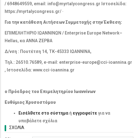
/ 6948649559, email: info@myrtalycongress.gr Ιστοσελίδα:
https://myrtalycongress.gr/ ·
Για την κατάθεση Αιτήσεων Συμμετοχής στην Έκθεση:
ΕΠΙΜΕΛΗΤΗΡΙΟ ΙΩΑΝΝΙΝΩΝ / Enterprise Europe Network–
Hellas, κα ΑΝΝΑ ΖΕΡΒΑ
Δ/νση : Πουτέτση 14, ΤΚ-45333 ΙΩΑΝΝΙΝΑ,
Τηλ.: 26510.76589, e-mail: enterprise-europe@cci-ioannina.gr
, Ιστοσελίδα: www.cci-ioannina.gr
ο Πρόεδρος του Επιμελητηρίου Ιωαννίνων
Ευθύμιος Χρυσοστόμου
Εισέλθετε στο σύστημα
ή
εγγραφείτε
για να
υποβάλετε σχόλια
ΣΧΌΛΙΑ