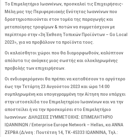
Το Επιμελητήριο Ιωαννίνων, προσκαλεί τις Επιχειρήσεις-
Μέλη μας της Περιφερειακής Ενότητας Ιωαννίνων που
δραστηριοποιούνται στον τομέα της παραγωγής και
μεταποίησης τροφίμων & ποτών να συμμετάσχουν με
περίπτερο στην «3η Έκθεση Τοπικών Προϊόντων – Go Local
2023», για να προβάλουν τα προϊόντα τους.
Οι καλαίσθητοι χώροι που θα διαμορφωθούν, καλύπτουν
απόλυτα τις ανάγκες μιας σωστής και ολοκληρωμένης
προβολής των επιχειρήσεων.
Οι ενδιαφερόμενοι θα πρέπει να καταθέσουν το αργότερο
έως την Τετάρτη 23 Αυγούστου 2023 και ώρα 14:00
συμπληρωμένη και υπογεγραμμένη την Αίτηση που υπάρχει
στην ιστοσελίδα του Επιμελητηρίου Ιωαννίνων και να την
αποστείλει ή να την προσκομίσει στο Επιμελητήριο
Ιωαννίνων: ΔΗΛΩΣΕΙΣ ΣΥΜΜΕΤΟΧΗΣ: ΕΠΙΜΕΛΗΤΗΡΙΟ
ΙΩΑΝΝΙΝΩΝ / Enterprise Europe Network – Hellas, κα ΑΝΝΑ
ΖΕΡΒΑ (Δ/νση : Πουτέτση 14, ΤΚ-45333 ΙΩΑΝΝΙΝΑ, Τηλ.: