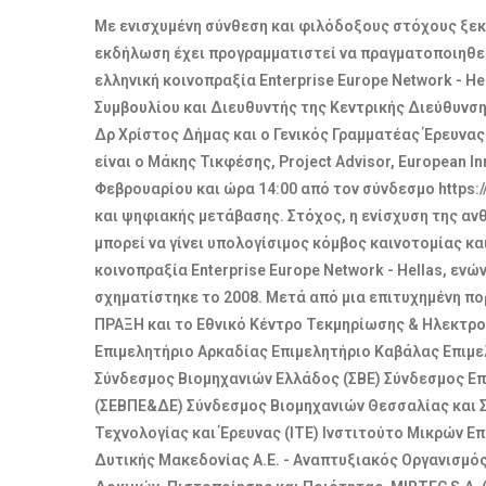
Με ενισχυμένη σύνθεση και φιλόδοξους στόχους ξεκιν
εκδήλωση έχει προγραμματιστεί να πραγματοποιηθεί
ελληνική κοινοπραξία Enterprise Europe Network - H
Συμβουλίου και Διευθυντής της Κεντρικής Διεύθυνση
Δρ Χρίστος Δήμας και ο Γενικός Γραμματέας Έρευνας
είναι ο Μάκης Τικφέσης, Project Advisοr, European 
Φεβρουαρίου και ώρα 14:00 από τον σύνδεσμο https:/
και ψηφιακής μετάβασης. Στόχος, η ενίσχυση της α
μπορεί να γίνει υπολογίσιμος κόμβος καινοτομίας κ
κοινοπραξία Enterprise Europe Network - Hellas, ενώ
σχηματίστηκε το 2008. Μετά από μια επιτυχημένη πορ
ΠΡΑΞΗ και το Εθνικό Κέντρο Τεκμηρίωσης & Ηλεκτρο
Επιμελητήριο Αρκαδίας Επιμελητήριο Καβάλας Επιμε
Σύνδεσμος Βιομηχανιών Ελλάδος (ΣΒΕ) Σύνδεσμος Επ
(ΣΕΒΠΕ&ΔΕ) Σύνδεσμος Βιομηχανιών Θεσσαλίας και Σ
Τεχνολογίας και Έρευνας (ΙΤΕ) Ινστιτούτο Μικρών Ε
Δυτικής Μακεδονίας Α.Ε. - Αναπτυξιακός Οργανισμό