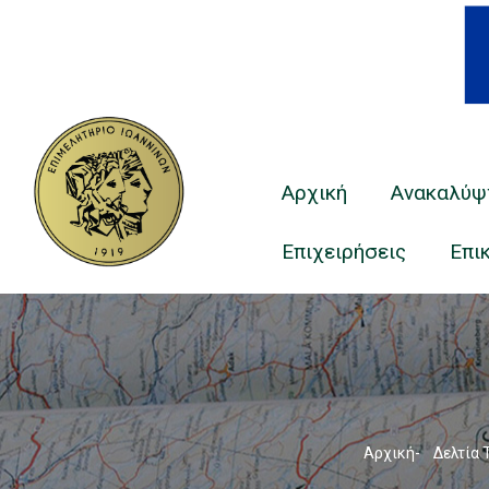
Main
Navigation
Αρχική
Ανακαλύψ
Επιχειρήσεις
Επι
Breadcr
Αρχική
-
Δελτία 