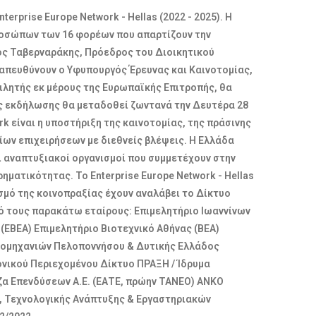
rprise Europe Network - Hellas (2022 - 2025). Η
προσώπων των 16 φορέων που απαρτίζουν την
ριος Ταβερναράκης, Πρόεδρος του Διοικητικού
α απευθύνουν ο Yφυπουργός Έρευνας και Καινοτομίας,
μιλητής εκ μέρους της Ευρωπαϊκής Επιτροπής, θα
 της εκδήλωσης θα μεταδοθεί ζωντανά την Δευτέρα 28
k είναι η υποστήριξη της καινοτομίας, της πράσινης
ων επιχειρήσεων με διεθνείς βλέψεις. Η Ελλάδα
ι αναπτυξιακοί οργανισμοί που συμμετέχουν στην
ρηματικότητας. Το Enterprise Europe Network - Hellas
ισμό της κοινοπραξίας έχουν αναλάβει το Δίκτυο
ό τους παρακάτω εταίρους: Επιμελητήριο Ιωαννίνων
(ΕΒΕΑ) Επιμελητήριο Βιοτεχνικό Αθήνας (ΒΕΑ)
Βιομηχανιών Πελοποννήσου & Δυτικής Ελλάδος
νικού Περιεχομένου Δίκτυο ΠΡΑΞΗ / Ίδρυμα
εζα Επενδύσεων Α.Ε. (ΕΑΤΕ, πρώην ΤΑΝΕΟ) ΑΝΚΟ
ς, Τεχνολογικής Ανάπτυξης & Εργαστηριακών