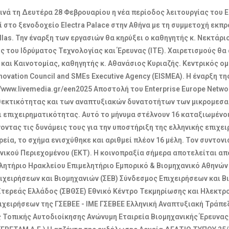
ά τη Δευτέρα 28 Φεβρουαρίου η νέα περίοδος λειτουργίας του Ente
 στο ξενοδοχείο Electra Palace στην Αθήνα με τη συμμετοχή εκ
ellas. Την έναρξη των εργασιών θα κηρύξει ο καθηγητής κ. Νεκτά
ς του Ιδρύματος Τεχνολογίας και Έρευνας (ΙΤΕ). Χαιρετισμούς θ
 και Καινοτομίας, καθηγητής κ. Αθανάσιος Κυριαζής. Κεντρικός ο
Innovation Council and SMEs Executive Agency (EISMEA). Η έναρξη
/www.livemedia.gr/een2025 Αποστολή του Enterprise Europe Networ
νθεκτικότητας και των αναπτυξιακών δυνατοτήτων των μικρομεσαί
αι επιχειρηματικότητας. Αυτό το μήνυμα στέλνουν 16 καταξιωμένο
νοντας τις δυνάμεις τους για την υποστήριξη της ελληνικής επιχει
εία, το σχήμα ενισχύθηκε και αριθμεί πλέον 16 μέλη. Τον συντον
νικού Περιεχομένου (ΕΚΤ). Η κοινοπραξία σήμερα αποτελείται απ
λητήριο Ηρακλείου Επιμελητήριο Εμπορικό & Βιομηχανικό Αθηνών 
ιχειρήσεων και Βιομηχανιών (ΣΕΒ) Σύνδεσμος Επιχειρήσεων και 
τερεάς Ελλάδος (ΣΒΘΣΕ) Eθνικό Κέντρο Τεκμηρίωσης και Ηλεκτρο
πιχειρήσεων της ΓΣΕΒΕΕ - ΙΜΕ ΓΣΕΒΕΕ Ελληνική Αναπτυξιακή Τράπ
ς Τοπικής Αυτοδιοίκησης Ανώνυμη Εταιρεία Βιομηχανικής Έρευνα