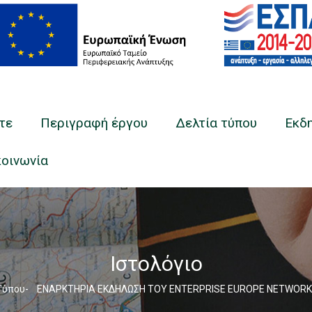
τε
Περιγραφή έργου
Δελτία τύπου
Εκδ
κοινωνία
Ιστολόγιο
umb
Τύπου
-
ΕΝΑΡΚΤΗΡΙΑ ΕΚΔΗΛΩΣΗ ΤΟΥ ENTERPRISE EUROPE NETWORK 