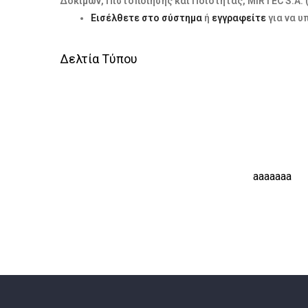
Δοκιμών, Πιστοποίησης και Ποιότητας, MIRTEC S.A. 
Εισέλθετε στο σύστημα
ή
εγγραφείτε
για να υ
Δελτία Τύπου
3η ΕΚΘΕΣΗ ΤΟΠΙΚΩΝ
aaaaaaa
ΠΡΟΪΟΝΤΩΝ: «ΓΝΩΡΙΖΟΝΤΑΣ ΤΑ
ΤΟΠΙΚΑ ΜΑΣ ΠΡΟΪΟΝΤΑ – GO
LOCAL» ΑΠΟ ΤΟ ΕΠΙΜΕΛΗΤΗΡΙΟ
ΙΩΑΝΝΙΝΩΝ, 31.08 – 03.09.2023.