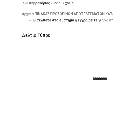
/
23 Φεβρουάριος 2022
/
0 Σχόλια
Αρχεία ΠΙΝΑΚΑΣ ΠΡΟΣΩΡΙΝΩΝ ΑΠΟΤΕΛΕΣΜΑΤΩΝ ΚΑ
Εισέλθετε στο σύστημα
ή
εγγραφείτε
για να υ
Δελτία Τύπου
3η ΕΚΘΕΣΗ ΤΟΠΙΚΩΝ
aaaaaaa
ΠΡΟΪΟΝΤΩΝ: «ΓΝΩΡΙΖΟΝΤΑΣ ΤΑ
ΤΟΠΙΚΑ ΜΑΣ ΠΡΟΪΟΝΤΑ – GO
LOCAL» ΑΠΟ ΤΟ ΕΠΙΜΕΛΗΤΗΡΙΟ
ΙΩΑΝΝΙΝΩΝ, 31.08 – 03.09.2023.