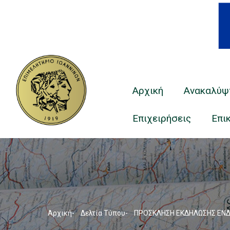
Main
Navigation
Αρχική
Ανακαλύψ
Επιχειρήσεις
Επι
Breadcrumb
Αρχική
-
Δελτία Τύπου
-
ΠΡΟΣΚΛΗΣΗ ΕΚΔΗΛΩΣΗΣ ΕΝΔΙ