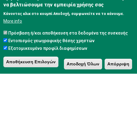
να βελτιώσουμε την εμπειρία χρήσης σας
ΤΟ ΑΡΧΟΝΤΙΚΌ ΜΕ ΘΈΑ ΤΗΣ ΠΊΝΔΟΥ
Κάνοντας κλικ στο κουμπί Αποδοχή, συμφωνείτε να το κάνουμε.
ΓΕΩΡ. ΑΒΈΡΩΦ 3, 44200 / ΜΈΤΣΟΒΟ
More info
2656042511
Πρόσβαση ή/και αποθήκευση στα δεδομένα της συσκευής
Εντοπισμός γεωγραφικής θέσης χρηστών
ΤΟΥΡΙΣΤΙΚΟ ΚΑΙ
Μέτσοβο
Εξατομικευμένο προφίλ διαφημίσεων
ΜΕΤΑΦΟΡΩΝ
Αποθήκευση Επιλογών
Αποδοχή Όλων
Απόρριψη